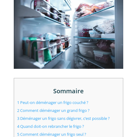
Sommaire
1
Peut-on déménager un frigo couché ?
2
Comment déménager un grand frigo ?
3
Déménager un frigo sans dégivrer, c’est possible ?
4
Quand doit-on rebrancher le frigo ?
5
Comment déménager un frigo seul ?