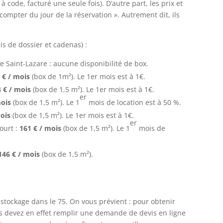
code, facturé une seule fois). D’autre part, les prix et
compter du jour de la réservation ». Autrement dit, ils
ais de dossier et cadenas) :
Saint-Lazare : aucune disponibilité de box.
3
€ / mois
(box de 1m²). Le 1er mois est à 1€.
4
€ / mois
(box de 1,5 m²). Le 1er mois est à 1€.
er
mois
(box de 1,5 m²). Le 1
mois de location est à 50 %.
mois
(box de 1,5 m²). Le 1er mois est à 1€.
er
ourt :
161
€ / mois
(box de 1,5 m²). Le 1
mois de
146
€ / mois
(box de 1,5 m²).
 stockage dans le 75. On vous prévient : pour obtenir
us devez en effet remplir une demande de devis en ligne