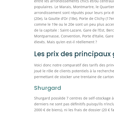
entre les arrondissements chics et/ou centraux
populaires. Le Marais, Montmartre, le Quartier 
arrondissement sont réputés pour leurs prix é
(20e), la Goutte d’Or (18e), Porte de Clichy (
comme le 19e ou le 20e sont un peu plus acces
de la capitale : Saint-Lazare, Gare de l’Est, Be
Montparnasse, Convention, Porte d’Italie, Gar
élevés. Mais qu’en est-il réellement ?
Les prix des principau
Voici donc notre comparatif des tarifs des pri
joué le rôle de clients potentiels à la recherche
permettant de stocker une trentaine de carton
Shurgard
Shurgard possède 7 centres de self-stockage à P
derniers ne sont pas définitifs puisqu’ils n’inc
2000 € de biens), ni les frais de dossier (20 € 