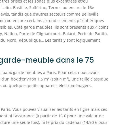
 très prisés et les zones plus excentrées et/ou
Latin, Bastille, Solférino, Ternes ou encore le 16e
levés, tandis que d’autres secteurs comme Belleville
17eme) ou encore certains arrondissements périphériques
sibles. Côté garde meubles, ils sont présents aux 4 coins
rcy, Nation, Porte de Clignancourt, Balard, Porte de Pantin,
e du Nord, République… Les tarifs y sont logiquement
x garde-meuble dans le 75
ncipaux garde-meubles à Paris. Pour cela, nous avons
 d’un box d’environ 1,5 m² (soit 4 m³), une taille classique
s ou quelques petits appareils électroménagers.
aris. Vous pouvez visualiser les tarifs en ligne mais ces
luent ni l’assurance (à partir de 16 € pour une valeur de
facturé une seule fois), ni le prix du cadenas (14,90 € pour