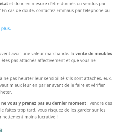
état
et donc en mesure d’être donnés ou vendus par
é ? En cas de doute, contactez Emmaüs par téléphone ou
 plus.
euvent avoir une valeur marchande, la
vente de meubles
’y êtes pas attachés affectivement et que vous ne
z à ne pas heurter leur sensibilité s’ils sont attachés, eux,
ut mieux leur en parler avant de le faire et vérifier
cheter.
,
ne vous y prenez pas au dernier moment
: vendre des
 faites trop tard, vous risquez de les garder sur les
n nettement moins lucrative !
s